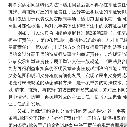
将事实认定问题转化为法律适用问题后就不再存在举证责任
抗辩、再抗辩对应的举证责任，区分本证和反证的举证安排
规则仅适用于代表权意定限制事项，适用范围被限缩，合同
高度可能性标准，均对民事实体法和程序法中的既有证据规
例如，《民法典合同编通则解释》第2条第2款（主张交
担举证责任），第10条第3款（提供格式条款的一方对其已
举证责任），第60条（非违约方对合同履行后可得利益事实
违约金过分高于违约造成损失事实的举证责任），均规定当
证事实承担举证责任，属于举证责任一般规范。《民法典合
约方可得利益事实真伪不明及举证责任败诉判决的可能；而
义务范围和说明义务程度有细化发展，实现了民事义务规范
论是对民法规范的动态解释方法，是一项重要的司法技术。
以“请求、抗辩、再抗辩”的攻击防御形式呈现，并对应不
算中请求、抗辩、再抗辩对应的举证责任，是《民法典合同编
证责任的新发展。
又如，围绕“违约金过分高于违约造成的损失”这一事实，
条第2款区分了违约方的“举证责任”和非违约方“提供相应
第64条第2款关于违约金酌减纠纷中举证责任的规定有新发