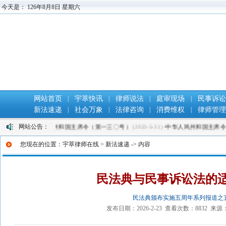
今天是：
126年8月8日 星期六
网站首页
|
宇萃快讯
|
律师说法
|
庭审现场
|
民事诉
新法速递
|
社会万象
|
法律咨询
|
消费维权
|
律师管
网站公告：
10)
·
中华人民共和国主席令（第一三〇号）
(2023-5-31)
·
中华人民共和国主席令（第
您现在的位置：
宇萃律师在线
>
新法速递
-> 内容
民法典与民事诉讼法的
民法典颁布实施五周年系列报道之
发布日期：2026-2-23 查看次数：8832 