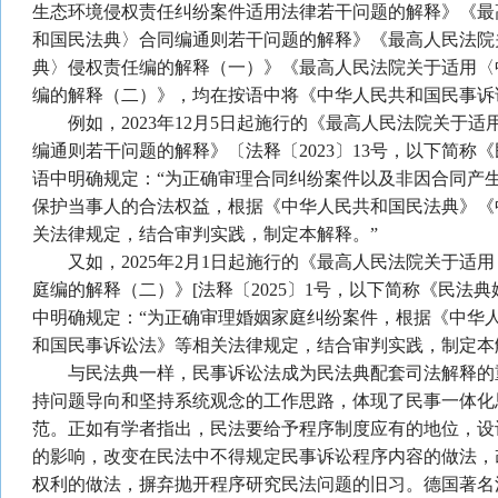
生态环境侵权责任纠纷案件适用法律若干问题的解释》《最
和国民法典〉合同编通则若干问题的解释》《最高人民法院
典〉侵权责任编的解释（一）》《最高人民法院关于适用〈
编的解释（二）》，均在按语中将《中华人民共和国民事诉
例如，2023年12月5日起施行的《最高人民法院关于适
编通则若干问题的解释》〔法释〔2023〕13号，以下简称
语中明确规定：“为正确审理合同纠纷案件以及非因合同产
保护当事人的合法权益，根据《中华人民共和国民法典》《
关法律规定，结合审判实践，制定本解释。”
又如，2025年2月1日起施行的《最高人民法院关于适
庭编的解释（二）》[法释〔2025〕1号，以下简称《民法
中明确规定：“为正确审理婚姻家庭纠纷案件，根据《中华
和国民事诉讼法》等相关法律规定，结合审判实践，制定本
与民法典一样，民事诉讼法成为民法典配套司法解释的
持问题导向和坚持系统观念的工作思路，体现了民事一体化
范。正如有学者指出，民法要给予程序制度应有的地位，设
的影响，改变在民法中不得规定民事诉讼程序内容的做法，
权利的做法，摒弃抛开程序研究民法问题的旧习。德国著名