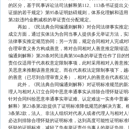
的区分，基于民事诉讼法司法解释第112、113条书证提出
证据的若干规定》第95条证明妨碍规则，体系化理解和适用
第2款违约金酌减权的举证责任分配规定。
再如，《民法典合同编通则解释》对合同法律事实推定
成立方面，通过实体法为合同当事人提供多元举证方法，实
法律事实推定规范协同；另一方面，规定合同相对人完成对
合理审查义务方构成善意，将对合同相对人善意推定限缩适
编通则解释》第20条对民法典第504条的举证责任作了目的
责任仅适用于代表权意定限制事项，此时采用相对人善意推
关恶意来推翻该善意推定。而在代表权法定限制事项下，越
的善意（已尽到合理审查义务），相对人的善意在代表权法
此外，《民法典合同编通则解释》对证明标准规范的新
理人与相对人订立合同中恶意串通事实从排除合理怀疑证明
针对合同纠纷恶意串通事实举证难、认定难这一实务中普遍
解释》第23条第2款提供了证明标准降低规范的解决方案。
3条第2款，法人、非法人组织对代表人或者代理人与相对
必达到排除合理怀疑的证明标准，达到高度可能性证明标准
怀疑的证明标准，减轻了负有举证责任当事人的举证负担。