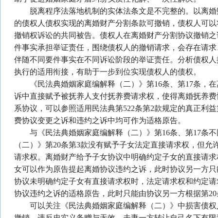
脱离程序法落地机制的实体法条文是不完整的。以离婚
的债权人债权实现的离婚财产分割条款可撤销，债权人可以
撤销权诉讼的共同被告。债权人在离婚财产分割协议撤销之
件事实承担举证责任，围绕债权人的撤销请求，会存在请求
伴随不同要件事实在不同诉讼阶段的举证责任。分析债权人
执行的适用衔接，有助于一步到位实现债权人的债权。
《民法典婚姻家庭编解释（二）》第16条、第17条，在
诉中直接赋予被抚养人支付抚养费请求权，使得离婚抚养费
系协议，可以参照适用民法典第522条第2款规定的真正利
费协议变更之诉和违约之诉中均可作为适格原告。
与《民法典婚姻家庭编解释（二）》第16条、第17条不
（二）》第20条第3款没有赋予子女法定直接请求权，但允
请求权。离婚财产给予子女协议中明确约定子女的直接请求
女可以作为原告提起离婚协议违约之诉，此时协议另一方只
协议未明确约定子女有直接请求权时，法定请求权和约定请
协议违约之诉的适格原告，此时只能由协议另一方根据第20
可以关注《民法典婚姻家庭编解释（二）》中损害债权
撤销、违反忠实义务赠与无效、夫妻一方转让自己名下有限