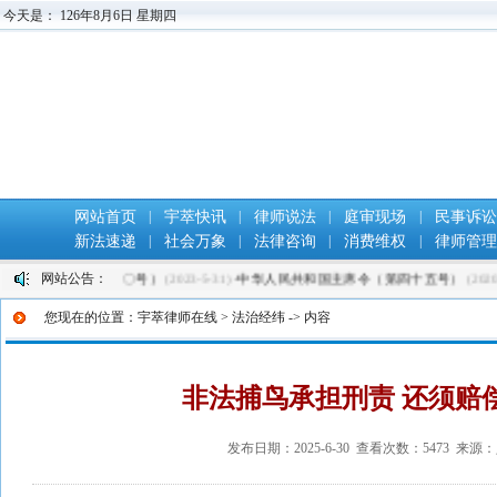
今天是：
126年8月6日 星期四
网站首页
|
宇萃快讯
|
律师说法
|
庭审现场
|
民事诉
新法速递
|
社会万象
|
法律咨询
|
消费维权
|
律师管
网站公告：
国主席令（第一三〇号）
(2023-5-31)
·
中华人民共和国主席令（第四十五号）
(2020-5-
您现在的位置：
宇萃律师在线
>
法治经纬
-> 内容
非法捕鸟承担刑责 还须赔
发布日期：2025-6-30 查看次数：5473 来