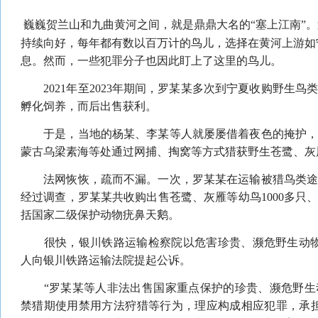
巍巍贺兰山和九曲黄河之间，就是鼎鼎大名的“塞上江南”
持续向好，每年都有数以百万计的鸟儿，选择在黄河上游如
息。然而，一些犯罪分子也因此盯上了这里的鸟儿。
2021年至2023年期间，罗某某多次到宁夏收购野生鸟
孵化饲养，而后出售获利。
于是，当地的杨某、李某等人就屡屡借着夜色的掩护，
蒙古乌梁素海等处通过网捕、掏窝等方式猎获野生苍鹭、灰
法网恢恢，疏而不漏。一次，罗某某在运输被猎鸟类途
经过调查，罗某某共收购出售苍鹭、灰雁等幼鸟1000多只、
括国家二级保护动物疣鼻天鹅。
很快，银川铁路运输检察院以危害珍贵、濒危野生动物
人向银川铁路运输法院提起公诉。
“罗某某等人非法出售国家重点保护的珍贵、濒危野生
禁猎期使用禁用方法狩猎等行为，理应构成相应犯罪，承