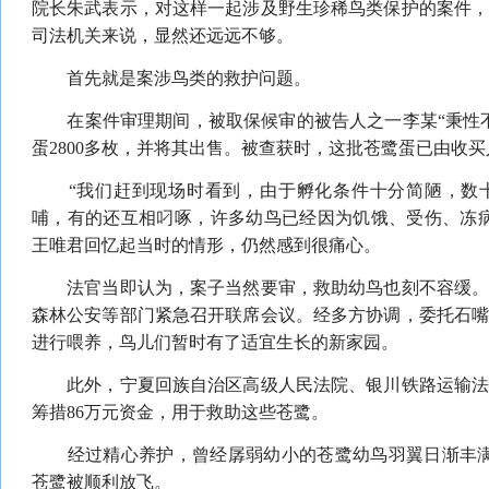
院长朱武表示，对这样一起涉及野生珍稀鸟类保护的案件
司法机关来说，显然还远远不够。
首先就是案涉鸟类的救护问题。
在案件审理期间，被取保候审的被告人之一李某“秉性不
蛋2800多枚，并将其出售。被查获时，这批苍鹭蛋已由收
“我们赶到现场时看到，由于孵化条件十分简陋，数十
哺，有的还互相叼啄，许多幼鸟已经因为饥饿、受伤、冻
王唯君回忆起当时的情形，仍然感到很痛心。
法官当即认为，案子当然要审，救助幼鸟也刻不容缓。
森林公安等部门紧急召开联席会议。经多方协调，委托石
进行喂养，鸟儿们暂时有了适宜生长的新家园。
此外，宁夏回族自治区高级人民法院、银川铁路运输法
筹措86万元资金，用于救助这些苍鹭。
经过精心养护，曾经孱弱幼小的苍鹭幼鸟羽翼日渐丰满。
苍鹭被顺利放飞。